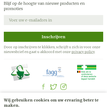
Ontsteking van de galblaas
Blijf op de hoogte van nieuwe producten en
Bloeddrukdaling die duizelingen kan
promoties
veroorzaken wanneer men zich opricht
E-mail adres
Trombose (bloedklonter) in het been
Keelpijn
Winderigheid
Inschrijven
Niet voldoende werkende schildklier
Door op inschrijven te klikken, schrijft u zich in voor onze
Verhoogd gehalte glucose in uw bloed
nieuwsbrief en gaat u akkoord met onze
privacy policy
.
Verminderde tastzin
Verhoogde transpiratie
Pijn in de skeletspieren
Gevoel van algemeen onbehagen
Ontsteking van nieren
Borstvergroting bij mannen
Veranderingen in de resultaten van bepaalde
Juridische links
Wij gebruiken cookies om uw ervaring beter te
bloedtesten
maken.