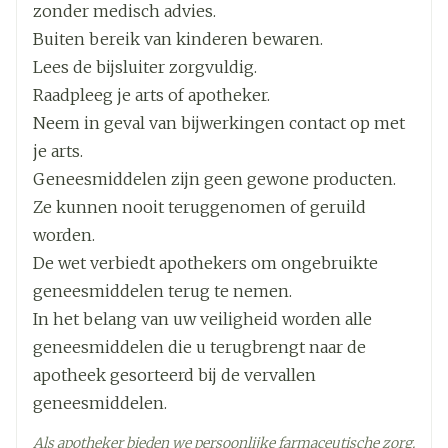
Breedte
60 mm
apotheker of verpleegkundige voordat u dit
zonder medisch advies.
bacteriële infecties (clarithromycine of
Flauwvallen
telithromycine) te behandelen.
medicijn inneemt.
Buiten bereik van kinderen bewaren.
Duizeligheid
Lengte
96 mm
Als u een nier- of leverziekte hebt (zie ook
Lees de bijsluiter zorgvuldig.
Verhoogde hoeveelheid cholesterol in uw bloed
"Wanneer mag u dit middel niet gebruiken?").
Raadpleeg je arts of apotheker.
Slapeloosheid (slaapmoeilijkheden)
Diepte
63 mm
Als u lithium inneemt (gewoonlijk gegeven bij
Neem in geval van bijwerkingen contact op met
Hoofdpijn
manisch-depressieve stoornis, ook bipolaire
je arts.
Hartklachten zoals onregelmatige hartslag en
Actieve
eplerenon
stoornis genoemd).
Geneesmiddelen zijn geen gewone producten.
hartfalen
Ingrediënten
Als u tacrolimus of ciclosporine inneemt
Ze kunnen nooit teruggenomen of geruild
Hoest
(gebruikt om huidaandoeningen als psoriasis of
worden.
Constipatie
Kamertemperatuur (15°C -
Behoud
eczema te behandelen en om afstoting na
De wet verbiedt apothekers om ongebruikte
25°C)
Lage bloeddruk
orgaantransplantatie te voorkomen).
geneesmiddelen terug te nemen.
Diarree
In het belang van uw veiligheid worden alle
Misselijkheid
geneesmiddelen die u terugbrengt naar de
Braken
apotheek gesorteerd bij de vervallen
Nierfunctiestoornissen
geneesmiddelen.
Huiduitslag
Jeuk
Als apotheker bieden we persoonlijke farmaceutische zorg.