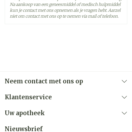
Na aankoop van een geneesmiddel of medisch hulpmiddel
Rugpijn
kun je contact met ons opnemen als je vragen hebt. Aarzel
Zwaktegevoel
niet om contact met ons op te nemen via mail of telefoon.
Spierkrampen
Verhoogd ureumgehalte in uw bloed
Verhoogd creatininegehalte in uw bloed wat op
nierproblemen kan wijzen
Infectie
Eosinofilie (verhoging van bepaalde witte
Neem contact met ons op
bloedcellen)
Laag natriumgehalte in het bloed
Klantenservice
Dehydratatie
Verhoogde hoeveelheid triglyceriden (vetten) in
Uw apotheek
uw bloed
Snelle hartslag
Nieuwsbrief