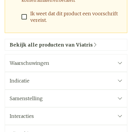
komen afhalen en betalen.
Ik weet dat dit product een voorschrift
vereist.
Bekijk alle producten van Viatris
Waarschuwingen
Wanneer mag u dit medicijn niet innemen of
moet u er extra voorzichtig mee zijn? Wanneer
Indicatie
mag u dit middel niet gebruiken?
Samenstelling
Interacties