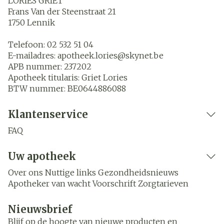
LORIES GRIET
Frans Van der Steenstraat 21
1750
Lennik
Telefoon:
02 532 51 04
E-mailadres:
apotheek.lories@
skynet.be
APB nummer:
237202
Apotheek titularis:
Griet Lories
BTW nummer:
BE0644886088
Klantenservice
FAQ
Uw apotheek
Over ons
Nuttige links
Gezondheidsnieuws
Apotheker van wacht
Voorschrift
Zorgtarieven
Nieuwsbrief
Blijf op de hoogte van nieuwe producten en