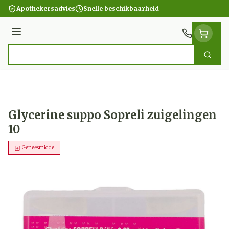
Ga naar de inhoud
Apothekersadvies
Snelle beschikbaarheid
Menu
Zoek
Product, merk, categorie...
Glycerine suppo Sopreli zuigelingen
10
Geneesmiddel