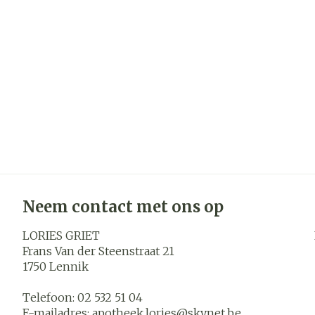
Haar
Gezichtsver
Pillendozen 
accessoires
Pigmentstoor
Gevoelige hui
geïrriteerde h
Gemengde hu
Doffe huid
Toon meer
Neem contact met ons op
LORIES GRIET
Snurken
Frans Van der Steenstraat 21
1750
Lennik
Telefoon:
02 532 51 04
E-mailadres:
apotheek.lories@
skynet.be