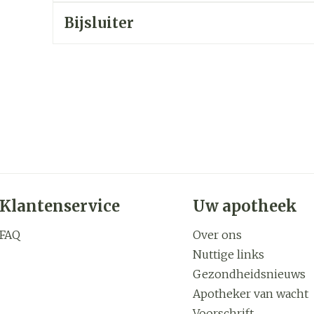
Bijsluiter
zorging
Supplementen
Insecten
en
Mondmaskers
middelen
nissen
d -
uid
id
Klantenservice
Uw apotheek
FAQ
Over ons
Zelfbruiner
Scheren
Nuttige links
Gezondheidsnieuws
Apotheker van wacht
Voorschrift