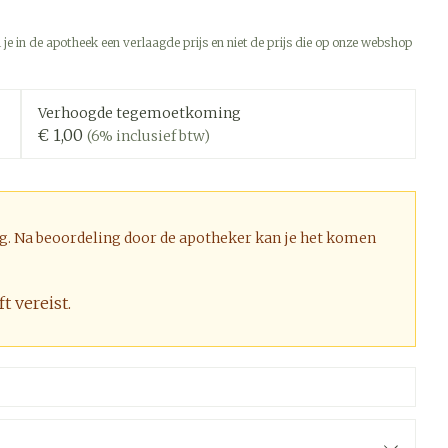
erapie
Toon meer
 je in de apotheek een verlaagde prijs en niet de prijs die op onze webshop
Diagnosetesten en
 stress
Vlooien en teken
meetapparatuur
Oren
Mond en keel
Verhoogde tegemoetkoming
Alcoholtest
ng
Oordopjes
Zuigtabletten
€ 1,00
(6% inclusief btw)
therapie -
Bloeddrukmeter
Mond, muil of snavel
ls
d
 en -druppels
Oorreiniging
Spray - oplossing
Cholesteroltest
l
zen
Oordruppels
Hartslagmeter
n
hulpmiddelen
ig. Na beoordeling door de apotheker kan je het komen
Toon meer
t vereist.
Ergonomie
cherming
unning en -
Hygiëne
Aambeien
es
Ademhaling en zuurstof
Bad en douche
je
Badkamer