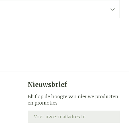
werende
Parfums en
geurproducten
Nieuwsbrief
Blijf op de hoogte van nieuwe producten
CBD
en promoties
E-mail adres