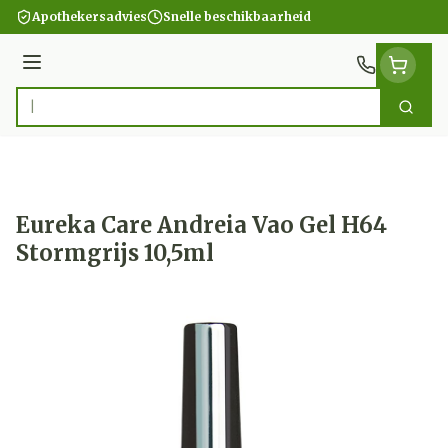
Ga naar de inhoud
Apothekersadvies
Snelle beschikbaarheid
Menu
Zoek
Product, merk, categorie...
Eureka Care Andreia Vao Gel H64
Stormgrijs 10,5ml