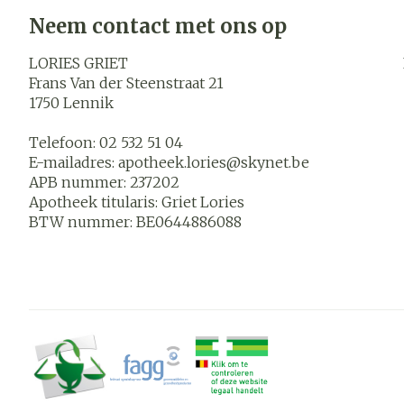
Blaren
Neem contact met ons op
Zuurstof
Eelt
LORIES GRIET
Ademhalings
Eksteroog - l
Frans Van der Steenstraat 21
1750
Lennik
Toon meer
Spieren en
Telefoon:
02 532 51 04
gewrichten
E-mailadres:
apotheek.lories@
skynet.be
APB nummer:
237202
Specifiek vo
Naalden en s
Apotheek titularis:
Griet Lories
mannen
Infecties
BTW nummer:
BE0644886088
Spuiten
Lichaamsverz
Oplossing voor
Deodorant
Naalden
Luizen
Gezichtsverz
Naalden voor 
- pennaalden
Diagnostica
Toon meer