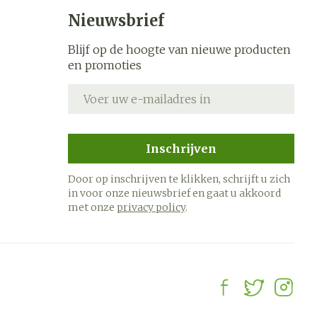
s
Bed
Nieuwsbrief
k
Doorliggen - decubitis
ing zon
Blijf op de hoogte van nieuwe producten
Toon meer
ogie
Urinewegen
en promoties
E-mail adres
heid,
Stoppen met roken
en stress
it en
 en
Gezichtsreiniging -
Instrumenten
Inschrijven
ygiene
e -
ontschminken
sche
Anti tumor middelen
Door op inschrijven te klikken, schrijft u zich
n
 en
Reinigingsmelk, - crème,
in voor onze nieuwsbrief en gaat u akkoord
tie
-olie en gel
met onze
privacy policy
.
Anesthesie
ijn
Tonic - lotion
rzorging
Micellair water
hie
Diverse
Specifiek voor de ogen
oet
geneesmiddelen
Toon meer