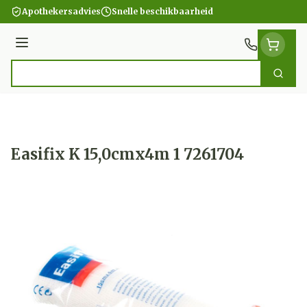
Ga naar de inhoud
Apothekersadvies
Snelle beschikbaarheid
Menu
Zoek
Product, merk, categorie...
Easifix K 15,0cmx4m 1 7261704