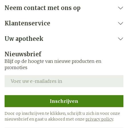
aandoeningen zoals depressie, angst,
Neem contact met ons op
schizofrenie enz. (b.v. tricyclische antidepressiva,
antipsychotica, imipramine-achtige
Klantenservice
antidepressiva, neuroleptica),
immunosuppresiva (medicijnen die het
natuurlijke afweermechanisme van het lichaam
Uw apotheek
onderdrukken)
Nieuwsbrief
Blijf op de hoogte van nieuwe producten en
promoties
E-mail adres
Inschrijven
Door op inschrijven te klikken, schrijft u zich in voor onze
nieuwsbrief en gaat u akkoord met onze
privacy policy
.