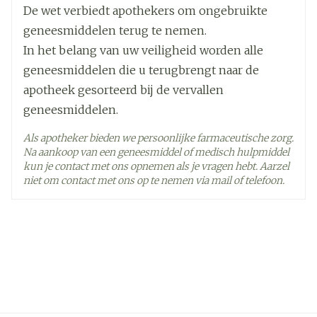
medicijnen die vaak worden gebruikt voor de
Ingrediënten
De wet verbiedt apothekers om ongebruikte
perindopril arginine
behandeling van diarree (racecadotril) of om
geneesmiddelen terug te nemen.
afstoting van getransplanteerde organen te
vermijden (sirolimus, everolimus, temsirolimus
Kamertemperatuur (15°C -
In het belang van uw veiligheid worden alle
Behoud
en andere medicijnen die behoren tot de klasse
25°C)
geneesmiddelen die u terugbrengt naar de
van de zogenoemde mTor-remmers). Zie rubriek
apotheek gesorteerd bij de vervallen
"Wanneer moet u extra voorzichtig zijn met dit
medicijn?",
geneesmiddelen.
sacubitril/valsartan (voor de behandeling van
Als apotheker bieden we persoonlijke farmaceutische zorg.
langdurig hartfalen). Zie de rubrieken 'Wanneer
Na aankoop van een geneesmiddel of medisch hulpmiddel
mag u dit medicijn niet innemen?' en 'Wanneer
kun je contact met ons opnemen als je vragen hebt. Aarzel
moet u extra voorzichtig zijn met dit medicijn?',
niet om contact met ons op te nemen via mail of telefoon.
niet-steroïdale ontstekingsremmende
medicijnen (ibuprofen) tegen pijn, of hoge dosis
acetylsalicylzuur, een stof die aanwezig is in veel
pijnstillers en koortsverlagende medicijnen
evenals in medicijnen ter voorkoming van
bloedstolsels,
medicijnen ter behandeling van suikerziekte
(zoals insuline),
medicijnen ter behandeling van psychische