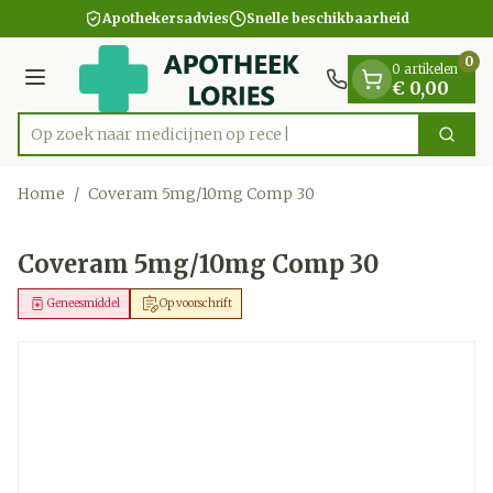
Dia 1 van 1
Ga naar de inhoud
Apothekersadvies
Snelle beschikbaarheid
0
0 artikelen
Menu
€ 0,00
Op zoek naar medicijnen op recept?
Zoek
Product, merk, categorie...
Home
/
Coveram 5mg/10mg Comp 30
Coveram 5mg/10mg Comp 30
Geneesmiddel
Op voorschrift