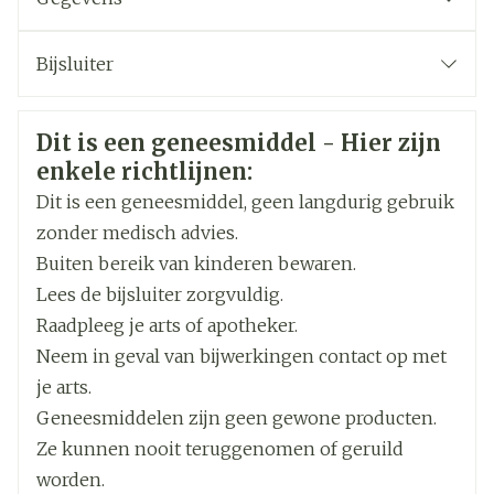
kaliumsparende medicijnen gebruikt voor de
behandeling van hartfalen: eplerenon en
CNK
2574929
spironolacton in een dosering van 12,5 tot 50 mg
Bijsluiter
per dag.
2
Organisaties
Nederlands
Servier Benelux
Nederlands
Duits
Met betrekking tot amlodipine:
Veiligheidsinformatie
Dit is een geneesmiddel - Hier zijn
Duits
Frans
Frans
Merken
Servier Benelux
enkele richtlijnen:
Dit is een geneesmiddel, geen langdurig gebruik
Breedte
45 mm
zonder medisch advies.
Buiten bereik van kinderen bewaren.
andere medicijnen ter behandeling van hoge
Lengte
42 mm
Lees de bijsluiter zorgvuldig.
bloeddruk, inclusief angiotensine II-
receptorantagonist (ARB), aliskiren (zie ook de
Raadpleeg je arts of apotheker.
Met betrekking tot Coveram
Diepte
68 mm
informatie in de rubrieken "Wanneer mag u dit
Neem in geval van bijwerkingen contact op met
medicijn niet gebruiken?" en "Wanneer moet u
je arts.
extra voorzichtig zijn met dit medicijn?" of
Hoeveelheid
30
Geneesmiddelen zijn geen gewone producten.
diuretica (medicijnen die een vermeerdering
Verpakking
geven van de hoeveelheid urine die de nieren
Ze kunnen nooit teruggenomen of geruild
produceren),
worden.
amlodipine besilaat,
Actieve