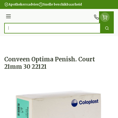
Ga naar de inhoud
Apothekersadvies
Snelle beschikbaarheid
Menu
Zoek
Product, merk, categorie...
Conveen Optima Penish. Court
21mm 30 22121