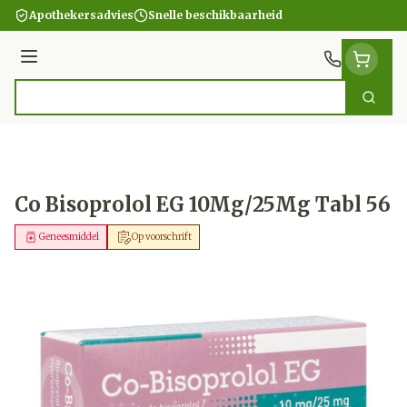
Ga naar de inhoud
Apothekersadvies
Snelle beschikbaarheid
Menu
Zoek
Product, merk, categorie...
Co Bisoprolol EG 10Mg/25Mg Tabl 56
Geneesmiddel
Op voorschrift