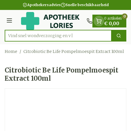
Dia 1 van 1
Ga naar de inhoud
Apothekersadvies
Snelle beschikbaarheid
0
0 artikelen
Menu
€ 0,00
Vind snel wondverzor
Zoek
Product, merk, categorie...
Home
/
Citrobiotic Be Life Pompelmoespit Extract 100ml
Citrobiotic Be Life Pompelmoespit
Extract 100ml