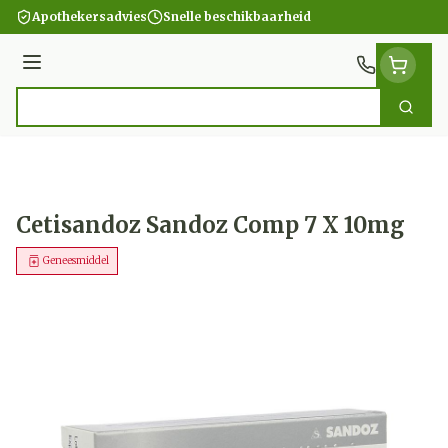
Ga naar de inhoud
Apothekersadvies
Snelle beschikbaarheid
Menu
Zoek
Product, merk, categorie...
Cetisandoz Sandoz Comp 7 X 10mg
Geneesmiddel