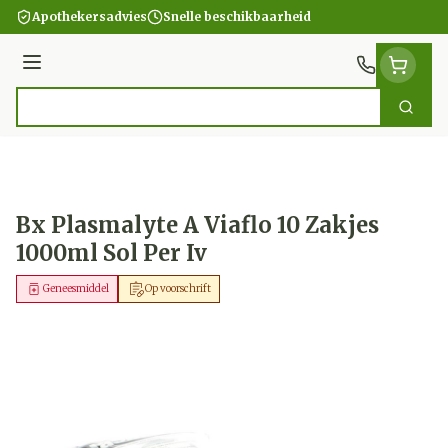
Ga naar de inhoud
Apothekersadvies
Snelle beschikbaarheid
Menu
Zoek
Product, merk, categorie...
Bx Plasmalyte A Viaflo 10 Zakjes
1000ml Sol Per Iv
Geneesmiddel
Op voorschrift