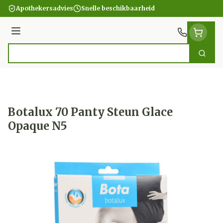
Ga naar de inhoud
Apothekersadvies
Snelle beschikbaarheid
Menu
Zoek
Product, merk, categorie...
Botalux 70 Panty Steun Glace
Opaque N5