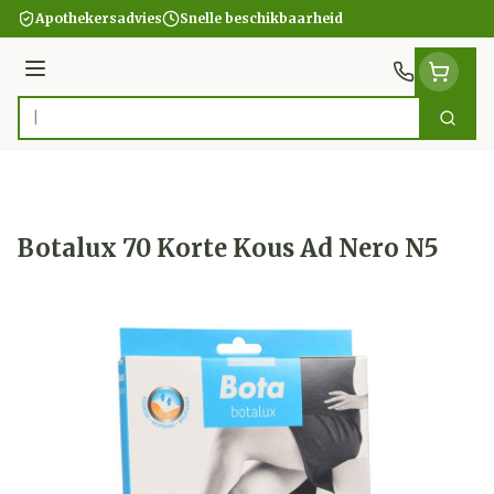
Ga naar de inhoud
Apothekersadvies
Snelle beschikbaarheid
Menu
Zoek
Product, merk, categorie...
Botalux 70 Korte Kous Ad Nero N5