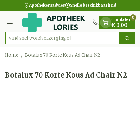
Dia 1 van 1
Ga naar de inhoud
Apothekersadvies
Snelle beschikbaarheid
0
0 artikelen
Menu
€ 0,00
Vind snel wondverz
Zoek
Product, merk, categorie...
Home
/
Botalux 70 Korte Kous Ad Chair N2
Botalux 70 Korte Kous Ad Chair N2