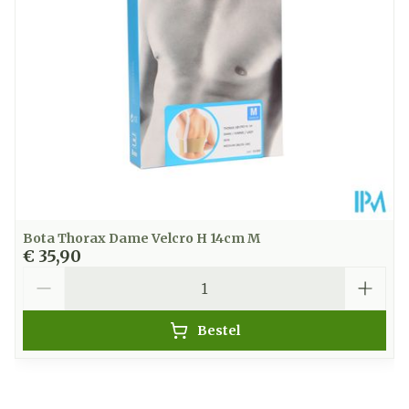
Verpakking
Kamertemperatuur (15°C -
Behoud
25°C)
Bota Thorax Dame Velcro H 14cm M
€ 35,90
Aantal
Bestel