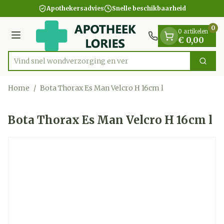
Dia 1 van 1
Ga naar de inhoud
Apothekersadvies
Snelle beschikbaarheid
0
0 artikelen
Menu
€ 0,00
Vind snel wondverzorgin
Zoek
Product, merk, categorie...
Home
/
Bota Thorax Es Man Velcro H 16cm l
Bota Thorax Es Man Velcro H 16cm l