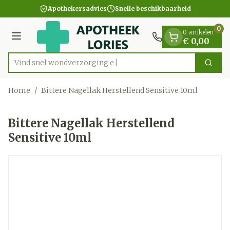
Dia 1 van 1
Ga naar de inhoud
Apothekersadvies
Snelle beschikbaarheid
0
0 artikelen
Menu
€ 0,00
Vind snel wondverzo
Zoek
Product, merk, categorie...
Home
/
Bittere Nagellak Herstellend Sensitive 10ml
Bittere Nagellak Herstellend
Sensitive 10ml