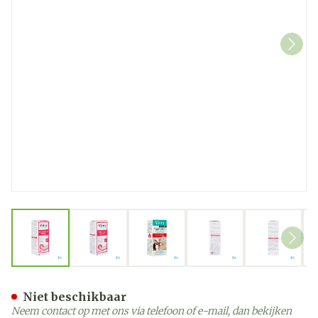
View larger image
View larger image
View larger image
View larger image
View la
Bittere Nagellak Herstelle
Niet beschikbaar
Neem contact op met ons via telefoon of e-mail, dan bekijken