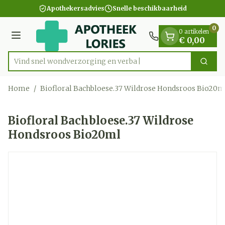
Dia 1 van 1
Ga naar de inhoud
Apothekersadvies
Snelle beschikbaarheid
0
0 artikelen
Menu
€ 0,00
Vind snel wondverzorging e
Zoek
Product, merk, categorie...
Home
/
Biofloral Bachbloese.37 Wildrose Hondsroos Bio20m
Biofloral Bachbloese.37 Wildrose
Hondsroos Bio20ml