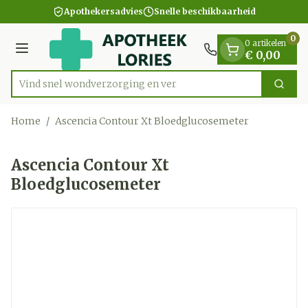
Dia 1 van 1
Ga naar de inhoud
Apothekersadvies
Snelle beschikbaarheid
0
0 artikelen
Menu
€ 0,00
Vind snel wondverzorgi
Zoek
Product, merk, categorie...
Home
/
Ascencia Contour Xt Bloedglucosemeter
Ascencia Contour Xt
Bloedglucosemeter