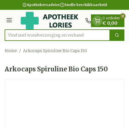
Dia 1 van 1
Ga naar de inhoud
Apothekersadvies
Snelle beschikbaarheid
0
0 artikelen
Menu
€ 0,00
Vind snel wondverzorging en verband
Zoek
Product, merk, categorie...
Home
/
Arkocaps Spiruline Bio Caps 150
Arkocaps Spiruline Bio Caps 150