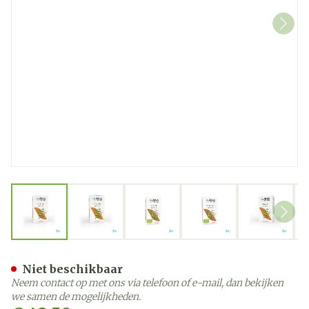
View larger image
View larger image
View larger image
View larger image
View la
Arkocaps Spiruline Bio Cap
Niet beschikbaar
Neem contact op met ons via telefoon of e-mail, dan bekijken
we samen de mogelijkheden.