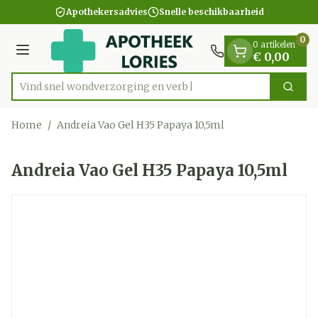
Dia 1 van 1
Ga naar de inhoud
Apothekersadvies
Snelle beschikbaarheid
0
0 artikelen
Menu
€ 0,00
Vind snel wondverzorging en
Zoek
Product, merk, categorie...
Home
/
Andreia Vao Gel H35 Papaya 10,5ml
Andreia Vao Gel H35 Papaya 10,5ml