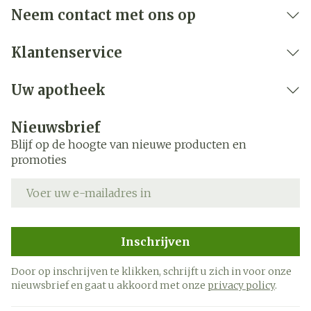
Hoeveelheid
10.5
Neem contact met ons op
Verpakking
Klantenservice
Kamertemperatuur (15°C -
Behoud
25°C)
Uw apotheek
Nieuwsbrief
Blijf op de hoogte van nieuwe producten en
promoties
E-mail adres
Inschrijven
Door op inschrijven te klikken, schrijft u zich in voor onze
nieuwsbrief en gaat u akkoord met onze
privacy policy
.