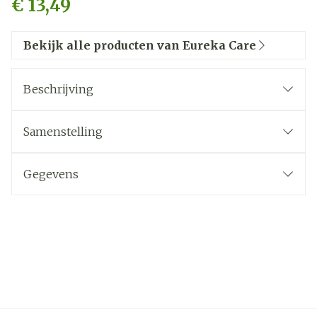
€ 13,49
Bekijk alle producten van Eureka Care
Beschrijving
Samenstelling
Gegevens
CNK
3949393
Organisaties
Eureka Pharma
Merken
Eureka Care
,
Andreia