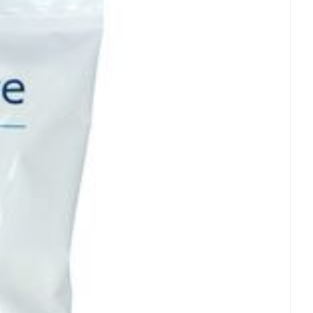
oet
geneesmiddelen
Toon meer
 - 25°C)
werende
Parfums en
geurproducten
CBD