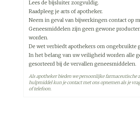
Lees de bijsluiter zorgvuldig.
Raadpleeg je arts of apotheker.
Lengte
125 mm
Neem in geval van bijwerkingen contact op met
Geneesmiddelen zijn geen gewone producten
Diepte
35 mm
worden.
De wet verbiedt apothekers om ongebruikte 
Hoeveelheid
28
In het belang van uw veiligheid worden alle 
Verpakking
gesorteerd bij de vervallen geneesmiddelen.
Actieve
Als apotheker bieden we persoonlijke farmaceutische 
febuxostat
Ingrediënten
hulpmiddel kun je contact met ons opnemen als je vrag
of telefoon.
Behoud
Kamertemperatuur (15°C