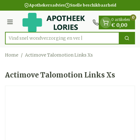
Dia 1 van 1
Ga naar de inhoud
Apothekersadvies
Snelle beschikbaarheid
0
0 artikelen
Menu
€ 0,00
Vind snel wondverzorgin
Zoek
Product, merk, categorie...
Home
/
Actimove Talomotion Links Xs
Actimove Talomotion Links Xs