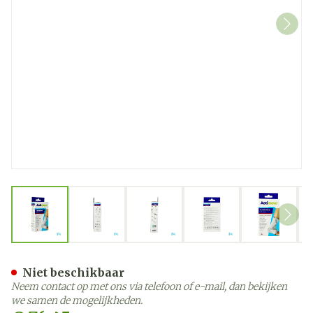
View larger image
View larger image
View larger image
View larger image
View la
Actimove Talomotion Link
Niet beschikbaar
Neem contact op met ons via telefoon of e-mail, dan bekijken
we samen de mogelijkheden.