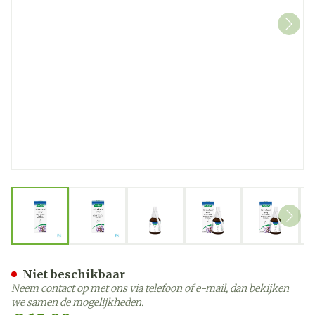
View larger image
View larger image
View larger image
View larger image
View la
A.Vogel Spray voor de keel
Niet beschikbaar
Neem contact op met ons via telefoon of e-mail, dan bekijken
we samen de mogelijkheden.