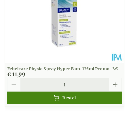
Na het gebruik de plastic doseerspray naar
beneden draaien in verticale richting.
Kamertemperatuur (15°C -
Behoud
25°C)
Als u de spray voor een langere tijd niet gebruikt,
spoel dan het uiteinde van de doseerspray af met
lauw warm water.
Febelcare Physio Spray Hyper Fam. 125ml Promo -3€
€ 11,99
Aantal
Bestel