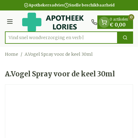
Dia 1 van 1
Ga naar de inhoud
Apothekersadvies
Snelle beschikbaarheid
0
0 artikelen
Menu
€ 0,00
Vind snel wondverzorging
Zoek
Product, merk, categorie...
Home
/
A.Vogel Spray voor de keel 30ml
A.Vogel Spray voor de keel 30ml