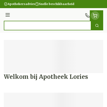
Ga naar de inhoud
Apothekersadvies
Snelle beschikbaarheid
Menu
Zoek
Product, merk, categorie...
Welkom bij Apotheek Lories